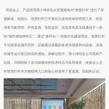
培训会上，
产品经理周小坤
首先从宏观视角对
“
智慧灯杆
”
进行了深
度解读。
他指出，智慧灯杆已不再仅仅是传统城市照明工具，而是
演变为集照明、环境监测、安防监控、信息发布及无线通信于一体
的
“城市感知神经元”。
通过
“
多杆合一
”
的集约化建设理念，
智慧灯杆
不
仅能
美化城市空间，
还能
通过搭载的各类传感器和
AI
设备，实现
对城市运行状态的实时感知。讲解过程中，
周小坤
结合公司现有产
品线，详细剖析了各功能模块的技术特点与应用场景，使参会人员
对智慧灯杆作为物联网入口的核心价值有了更直观、深刻的认识。