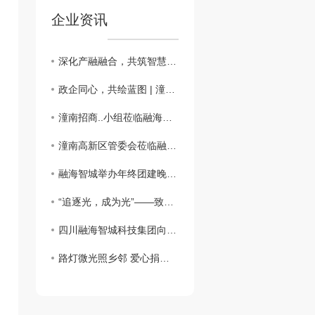
企业资讯
深化产融融合，共筑智慧建造新未来
政企同心，共绘蓝图 | 潼南区调研组莅临融海智城，肯定成绩并助力新发展
潼南招商..小组莅临融海智城科技集团考察交流 ¦共探智慧城市合作新机遇
潼南高新区管委会莅临融海智城科技集团生产基地 共探政企合作新路径
融海智城举办年终团建晚宴 凝心聚力共启新年新篇
“追逐光，成为光”——致公党迎春联谊会宣传融海智城公司捐赠太阳能路灯的善举
四川融海智城科技集团向叙永县麻城镇寨和村捐赠太阳能路灯 照亮乡村振兴路
路灯微光照乡邻 爱心捐赠护平安 —— 融海智城科技集团暖心路灯捐赠，陈伟会长代表受助群体致谢